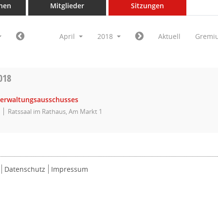
nen
Mitglieder
Sitzungen
April
2018
Aktuell
Gremi
018
Verwaltungsausschusses
Ratssaal im Rathaus, Am Markt 1
Datenschutz
Impressum