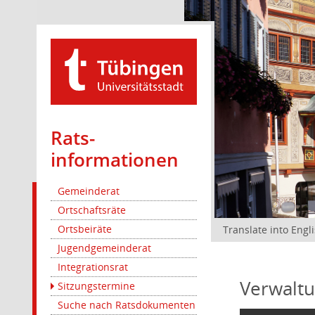
Rats­
informationen
Gemeinderat
Ortschaftsräte
Ortsbeiräte
Translate into Engl
Jugendgemeinderat
Integrationsrat
Verwaltu
Sitzungstermine
Suche nach Ratsdokumenten