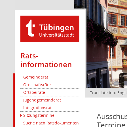
Rats­
informationen
Gemeinderat
Ortschaftsräte
Ortsbeiräte
Translate into Engl
Jugendgemeinderat
Integrationsrat
Ausschus
Sitzungstermine
Termine
Suche nach Ratsdokumenten