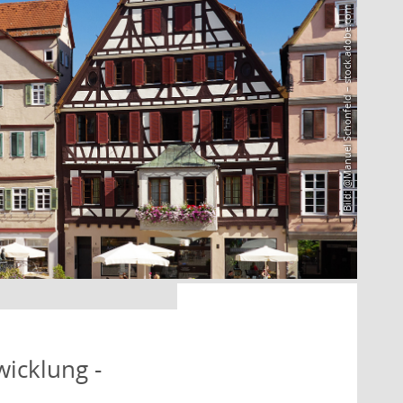
Bild: @Manuel Schönfeld – stock.adobe.com
icklung -