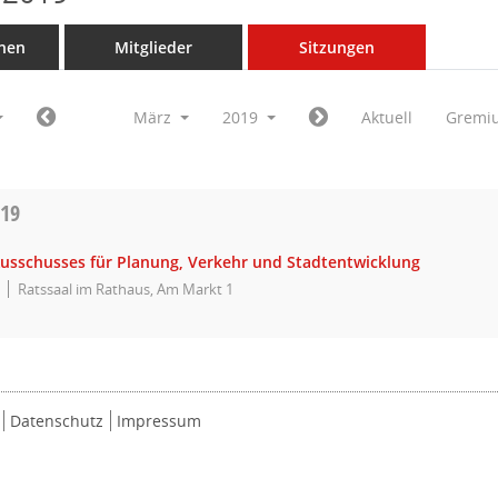
nen
Mitglieder
Sitzungen
März
2019
Aktuell
Gremi
019
Ausschusses für Planung, Verkehr und Stadtentwicklung
Ratssaal im Rathaus, Am Markt 1
Datenschutz
Impressum