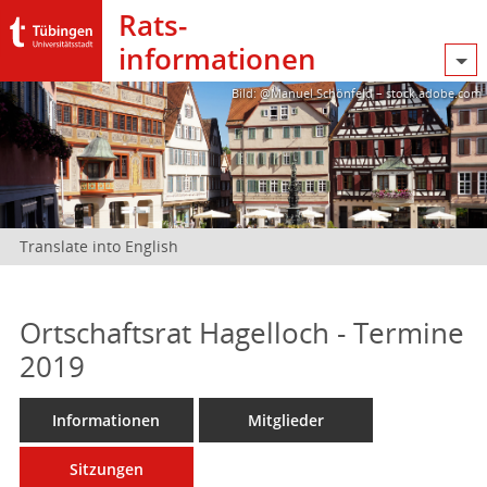
Rats­
informationen
Bild: @Manuel Schönfeld – stock.adobe.com
Translate into English
Ortschaftsrat Hagelloch - Termine
2019
Informationen
Mitglieder
Sitzungen