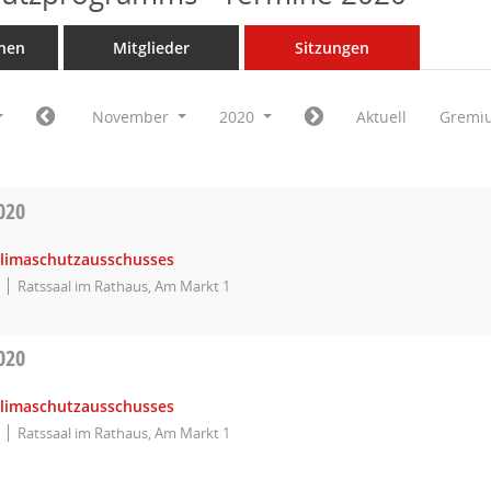
nen
Mitglieder
Sitzungen
November
2020
Aktuell
Gremi
020
Klimaschutzausschusses
Ratssaal im Rathaus, Am Markt 1
020
Klimaschutzausschusses
Ratssaal im Rathaus, Am Markt 1