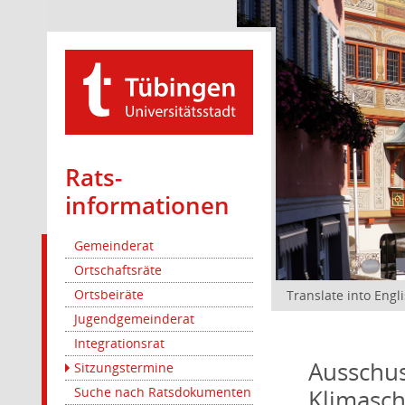
Rats­
informationen
Gemeinderat
Ortschaftsräte
Ortsbeiräte
Translate into Engl
Jugendgemeinderat
Integrationsrat
Ausschus
Sitzungstermine
Klimasc
Suche nach Ratsdokumenten