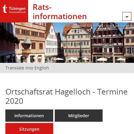
Rats­
informationen
Bild: @Manuel Schönfeld – stock.adobe.com
Translate into English
Ortschaftsrat Hagelloch - Termine
2020
Informationen
Mitglieder
Sitzungen