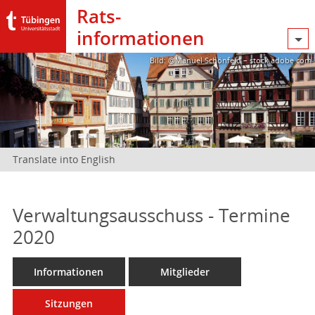
Rats­
informationen
Bild: @Manuel Schönfeld – stock.adobe.com
Translate into English
Verwaltungsausschuss - Termine
2020
Informationen
Mitglieder
Sitzungen