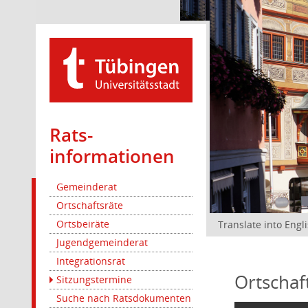
Rats­
informationen
Gemeinderat
Ortschaftsräte
Ortsbeiräte
Translate into Engl
Jugendgemeinderat
Integrationsrat
Ortschaf
Sitzungstermine
Suche nach Ratsdokumenten