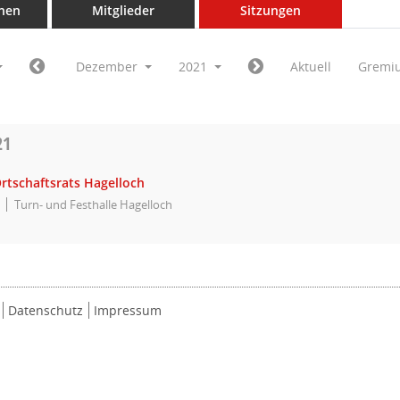
nen
Mitglieder
Sitzungen
Dezember
2021
Aktuell
Gremi
21
rtschaftsrats Hagelloch
Turn- und Festhalle Hagelloch
Datenschutz
Impressum