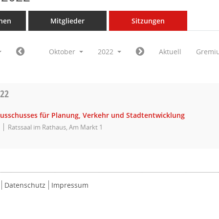
nen
Mitglieder
Sitzungen
Oktober
2022
Aktuell
Gremi
022
Ausschusses für Planung, Verkehr und Stadtentwicklung
Ratssaal im Rathaus, Am Markt 1
Datenschutz
Impressum