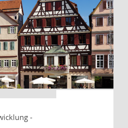
Bild: @Manuel Schönfeld – stock.adobe.com
icklung -