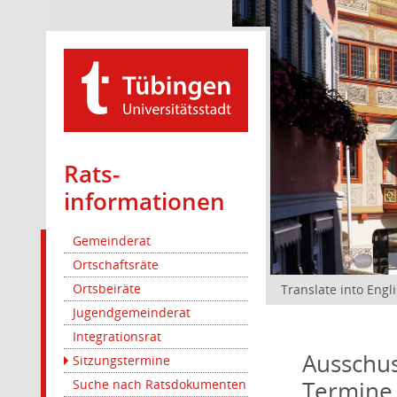
Rats­
informationen
Gemeinderat
Ortschaftsräte
Ortsbeiräte
Translate into Engl
Jugendgemeinderat
Integrationsrat
Ausschus
Sitzungstermine
Termine
Suche nach Ratsdokumenten