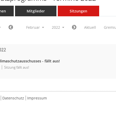
nen
Mitglieder
Sitzungen
Februar
2022
Aktuell
Gremi
022
limaschutzausschusses - fällt aus!
Sitzung fällt aus!
Datenschutz
Impressum