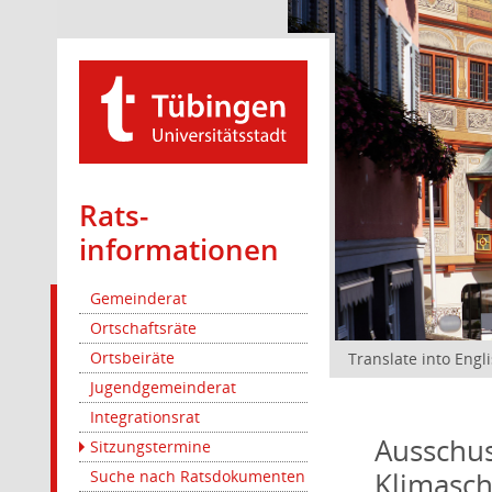
Rats­
informationen
Gemeinderat
Ortschaftsräte
Ortsbeiräte
Translate into Engl
Jugendgemeinderat
Integrationsrat
Ausschus
Sitzungstermine
Klimasc
Suche nach Ratsdokumenten