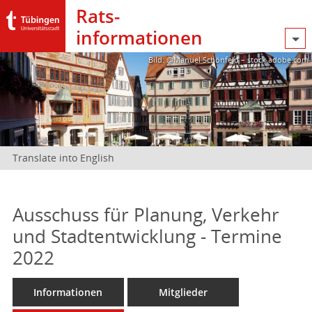
Rats­
informationen
Bild: @Manuel Schönfeld – stock.adobe.com
Translate into English
Ausschuss für Planung, Verkehr
und Stadtentwicklung - Termine
2022
Informationen
Mitglieder