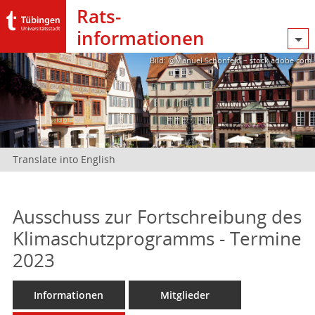
Rats­
informationen
Bild: @Manuel Schönfeld – stock.adobe.com
Translate into English
Ausschuss zur Fortschreibung des
Klimaschutzprogramms - Termine
2023
Informationen
Mitglieder