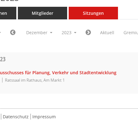
nen
Mitglieder
Sitzungen
Dezember
2023
Aktuell
Gremi
023
Ausschusses für Planung, Verkehr und Stadtentwicklung
Ratssaal im Rathaus, Am Markt 1
Datenschutz
Impressum