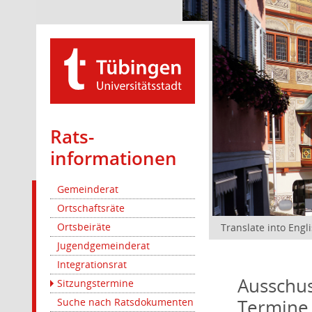
Rats­
informationen
Gemeinderat
Ortschaftsräte
Ortsbeiräte
Translate into Engl
Jugendgemeinderat
Integrationsrat
Ausschus
Sitzungstermine
Termine
Suche nach Ratsdokumenten