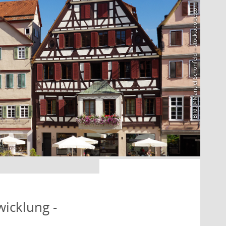
Bild: @Manuel Schönfeld – stock.adobe.com
icklung -