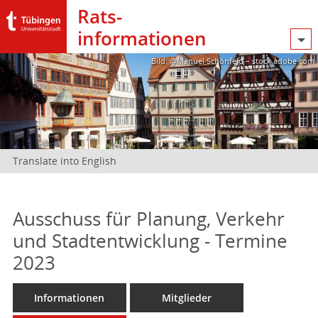
Rats­
informationen
Bild: @Manuel Schönfeld – stock.adobe.com
Translate into English
Ausschuss für Planung, Verkehr
und Stadtentwicklung - Termine
2023
Informationen
Mitglieder