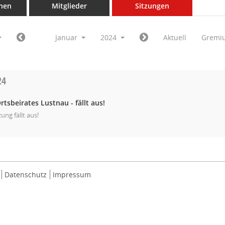
nen
Mitglieder
Sitzungen
Januar
2024
Aktuell
Gremi
24
rtsbeirates Lustnau - fällt aus!
zung fällt aus!
Datenschutz
Impressum