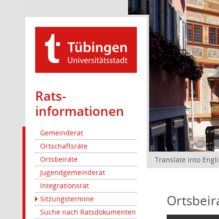
Rats­
informationen
Gemeinderat
Ortschaftsräte
Ortsbeiräte
Translate into Engl
Jugendgemeinderat
Integrationsrat
Ortsbeir
Sitzungstermine
Suche nach Ratsdokumenten