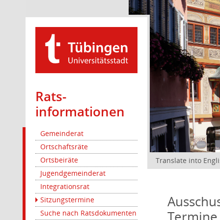
Rats­
informationen
Gemeinderat
Ortschaftsräte
Ortsbeiräte
Translate into Engl
Jugendgemeinderat
Integrationsrat
Ausschus
Sitzungstermine
Termine
Suche nach Ratsdokumenten