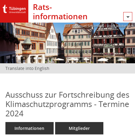
Rats­
informationen
Bild: @Manuel Schönfeld – stock.adobe.com
Translate into English
Ausschuss zur Fortschreibung des
Klimaschutzprogramms - Termine
2024
Informationen
Mitglieder