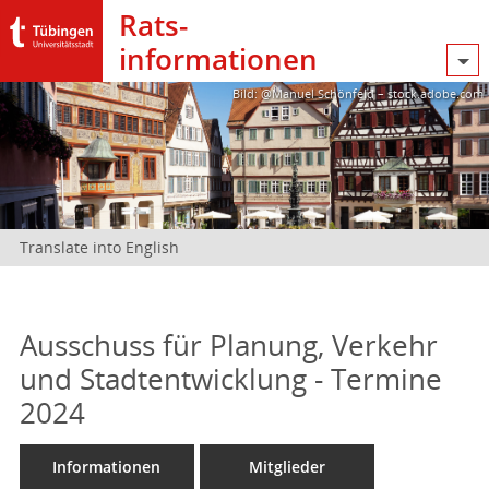
Rats­
informationen
Bild: @Manuel Schönfeld – stock.adobe.com
Translate into English
Ausschuss für Planung, Verkehr
und Stadtentwicklung - Termine
2024
Informationen
Mitglieder