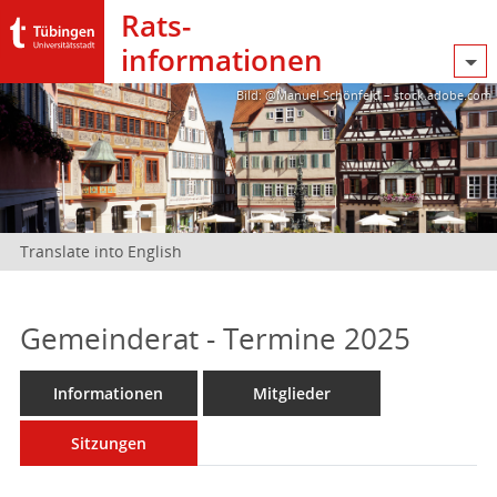
Rats­
informationen
Bild: @Manuel Schönfeld – stock.adobe.com
Translate into English
Gemeinderat - Termine 2025
Informationen
Mitglieder
Sitzungen