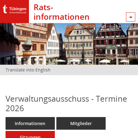
Rats­
informationen
Bild: @Manuel Schönfeld – stock.adobe.com
Translate into English
Verwaltungsausschuss - Termine
2026
Informationen
Mitglieder
Sitzungen