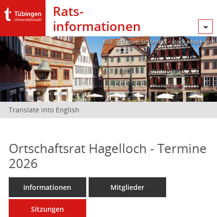
Rats­
informationen
Bild: @Manuel Schönfeld – stock.adobe.com
Translate into English
Ortschaftsrat Hagelloch - Termine
2026
Informationen
Mitglieder
Sitzungen