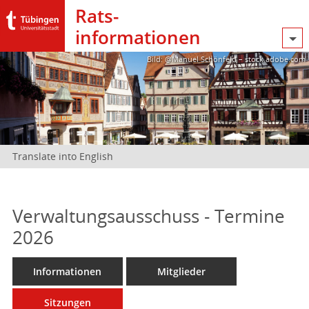
Rats­
informationen
Bild: @Manuel Schönfeld – stock.adobe.com
Translate into English
Verwaltungsausschuss - Termine
2026
Informationen
Mitglieder
Sitzungen