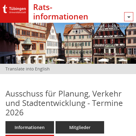
Rats­
informationen
Bild: @Manuel Schönfeld – stock.adobe.com
Translate into English
Ausschuss für Planung, Verkehr
und Stadtentwicklung - Termine
2026
Informationen
Mitglieder