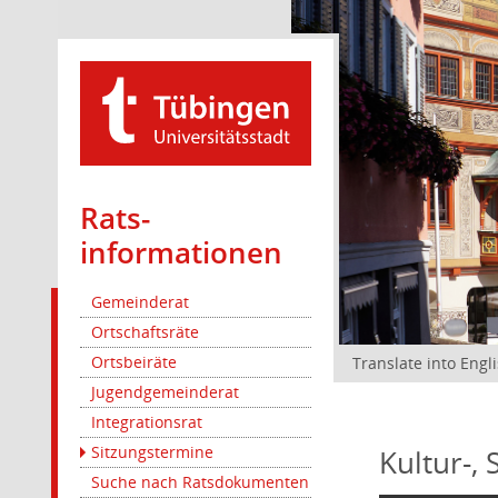
Rats­
informationen
Gemeinderat
Ortschaftsräte
Ortsbeiräte
Translate into Engl
Jugendgemeinderat
Integrationsrat
Sitzungstermine
Kultur-,
Suche nach Ratsdokumenten