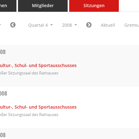
nen
Mitglieder
Sitzungen
Quartal 4
2008
Aktuell
Gremi
008
ultur-, Schul- und Sportausschusses
ßer Sitzungssaal des Rathauses
008
ultur-, Schul- und Sportausschusses
ßer Sitzungssaal des Rathauses
008