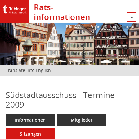
Rats­
informationen
Bild: @Manuel Schönfeld – stock.adobe.com
Translate into English
Südstadtausschuss - Termine
2009
Informationen
Mitglieder
Sitzungen