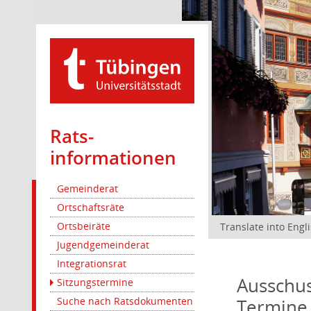
Rats­
informationen
Gemeinderat
Ortschaftsräte
Ortsbeiräte
Translate into Engl
Jugendgemeinderat
Integrationsrat
Ausschus
Sitzungstermine
Termine
Suche nach Ratsdokumenten