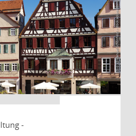
Bild: @Manuel Schönfeld – stock.adobe.com
ltung -