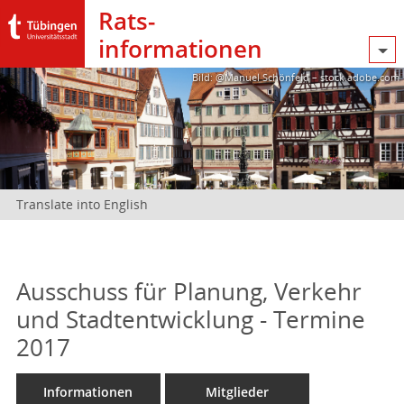
Rats­
informationen
Bild: @Manuel Schönfeld – stock.adobe.com
Translate into English
Ausschuss für Planung, Verkehr
und Stadtentwicklung - Termine
2017
Informationen
Mitglieder