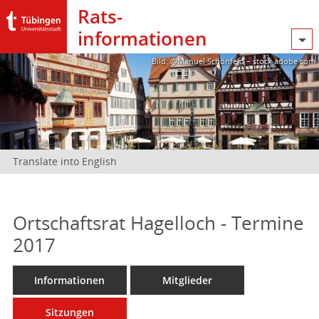
Rats­
informationen
Bild: @Manuel Schönfeld – stock.adobe.com
Translate into English
Ortschaftsrat Hagelloch - Termine
2017
Informationen
Mitglieder
Sitzungen