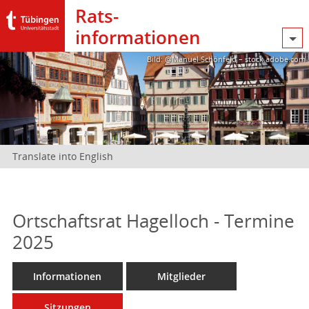
Rats­
informationen
Bild: @Manuel Schönfeld – stock.adobe.com
Translate into English
Ortschaftsrat Hagelloch - Termine
2025
Informationen
Mitglieder
Sitzungen