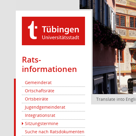
Rats­
informationen
Gemeinderat
Ortschaftsräte
Ortsbeiräte
Translate into Engl
Jugendgemeinderat
Integrationsrat
Sitzungstermine
Suche nach Ratsdokumenten