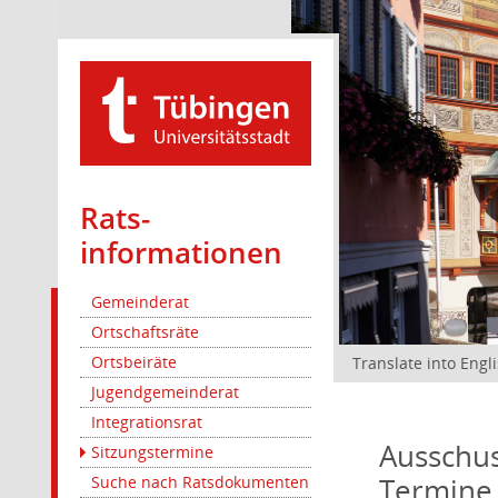
Rats­
informationen
Gemeinderat
Ortschaftsräte
Ortsbeiräte
Translate into Engl
Jugendgemeinderat
Integrationsrat
Ausschus
Sitzungstermine
Termine
Suche nach Ratsdokumenten