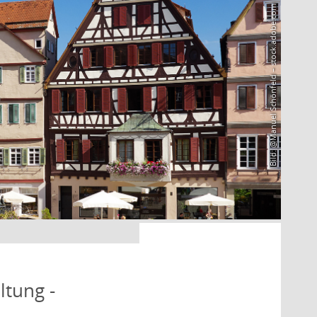
Bild: @Manuel Schönfeld – stock.adobe.com
ltung -