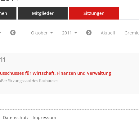
nen
Mitglieder
Sitzungen
Oktober
2011
Aktuell
Gremi
011
Ausschusses für Wirtschaft, Finanzen und Verwaltung
ßer Sitzungssaal des Rathauses
Datenschutz
Impressum