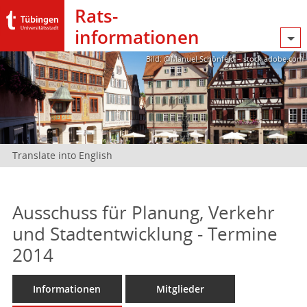
Rats­
informationen
Bild: @Manuel Schönfeld – stock.adobe.com
Translate into English
Ausschuss für Planung, Verkehr
und Stadtentwicklung - Termine
2014
Informationen
Mitglieder