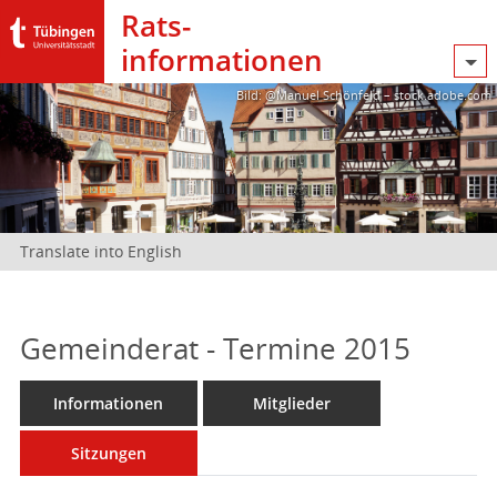
Rats­
informationen
Bild: @Manuel Schönfeld – stock.adobe.com
Translate into English
Gemeinderat - Termine 2015
Informationen
Mitglieder
Sitzungen