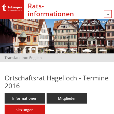
Rats­
informationen
Bild: @Manuel Schönfeld – stock.adobe.com
Translate into English
Ortschaftsrat Hagelloch - Termine
2016
Informationen
Mitglieder
Sitzungen