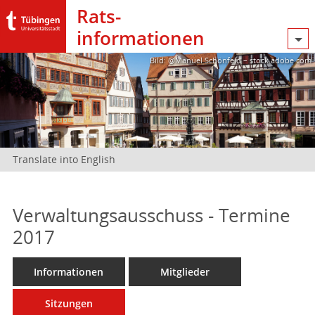
Rats­
informationen
Bild: @Manuel Schönfeld – stock.adobe.com
Translate into English
Verwaltungsausschuss - Termine
2017
Informationen
Mitglieder
Sitzungen