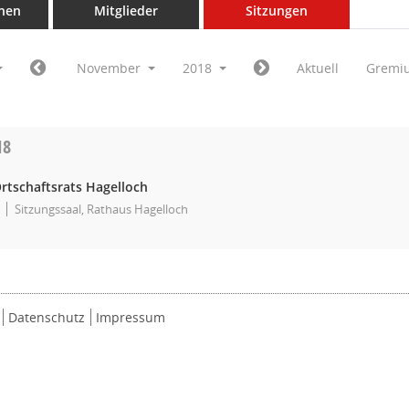
nen
Mitglieder
Sitzungen
November
2018
Aktuell
Gremi
18
rtschaftsrats Hagelloch
Sitzungssaal, Rathaus Hagelloch
Datenschutz
Impressum