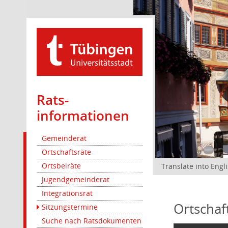
Rats­
informationen
Gemeinderat
Ortschaftsräte
Ortsbeiräte
Translate into Engl
Jugendgemeinderat
Integrationsrat
Ortschaf
Sitzungstermine
Suche nach Ratsdokumenten