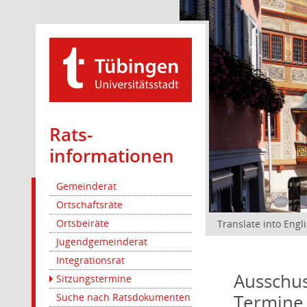
Rats­
informationen
Gemeinderat
Ortschaftsräte
Ortsbeiräte
Translate into Engl
Jugendgemeinderat
Integrationsrat
Ausschus
Sitzungstermine
Termine
Suche nach Ratsdokumenten