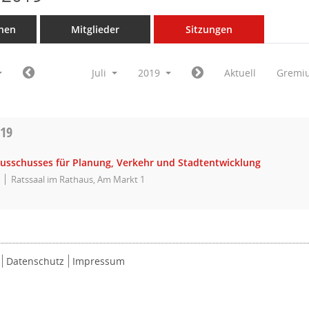
nen
Mitglieder
Sitzungen
Juli
2019
Aktuell
Gremi
019
Ausschusses für Planung, Verkehr und Stadtentwicklung
Ratssaal im Rathaus, Am Markt 1
Datenschutz
Impressum