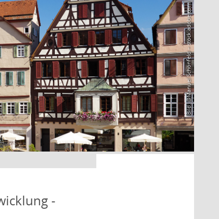
Bild: @Manuel Schönfeld – stock.adobe.com
icklung -