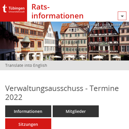
Rats­
informationen
Bild: @Manuel Schönfeld – stock.adobe.com
Translate into English
Verwaltungsausschuss - Termine
2022
Informationen
Mitglieder
Sitzungen