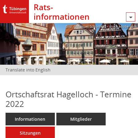
Rats­
informationen
Bild: @Manuel Schönfeld – stock.adobe.com
Translate into English
Ortschaftsrat Hagelloch - Termine
2022
Informationen
Mitglieder
Sitzungen