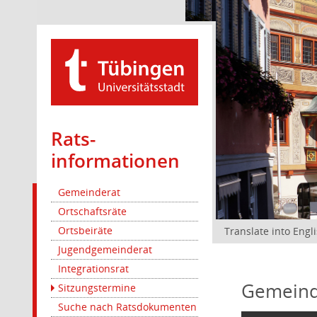
Rats­
informationen
Gemeinderat
Ortschaftsräte
Ortsbeiräte
Translate into Engl
Jugendgemeinderat
Integrationsrat
Gemeind
Sitzungstermine
Suche nach Ratsdokumenten