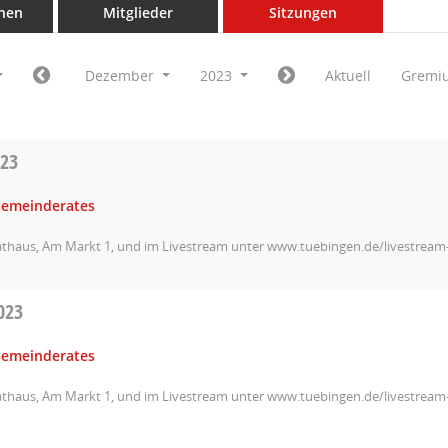
nen
Mitglieder
Sitzungen
Dezember
2023
Aktuell
Gremi
023
Gemeinderates
athaus, Am Markt 1, und im Livestream unter www.tuebingen.de/livestrea
023
Gemeinderates
athaus, Am Markt 1, und im Livestream unter www.tuebingen.de/livestrea