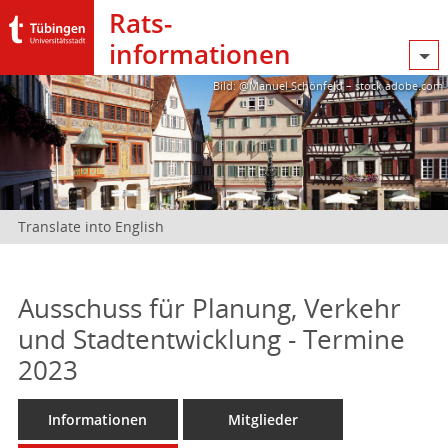
Rats­
informationen
Bild: @Manuel Schönfeld – stock.adobe.com
Translate into English
Ausschuss für Planung, Verkehr
und Stadtentwicklung - Termine
2023
Informationen
Mitglieder