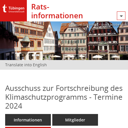
Rats­
informationen
Bild: @Manuel Schönfeld – stock.adobe.com
Translate into English
Ausschuss zur Fortschreibung des
Klimaschutzprogramms - Termine
2024
Informationen
Mitglieder