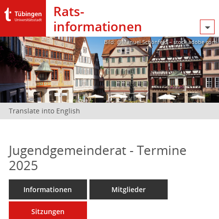
Rats­
informationen
Bild: @Manuel Schönfeld – stock.adobe.com
Translate into English
Jugendgemeinderat - Termine
2025
Informationen
Mitglieder
Sitzungen