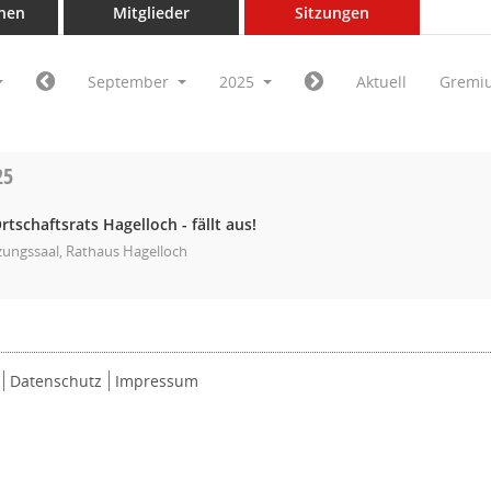
nen
Mitglieder
Sitzungen
September
2025
Aktuell
Gremi
25
rtschaftsrats Hagelloch - fällt aus!
zungssaal, Rathaus Hagelloch
Datenschutz
Impressum