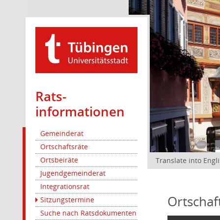
Rats­
informationen
Gemeinderat
Ortschaftsräte
Ortsbeiräte
Translate into Engl
Jugendgemeinderat
Integrationsrat
Ortschaf
Sitzungstermine
Suche nach Ratsdokumenten