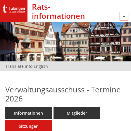
Rats­
informationen
Bild: @Manuel Schönfeld – stock.adobe.com
Translate into English
Verwaltungsausschuss - Termine
2026
Informationen
Mitglieder
Sitzungen