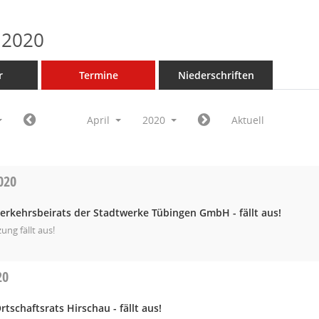
 2020
r
Termine
Niederschriften
April
2020
Aktuell
020
erkehrsbeirats der Stadtwerke Tübingen GmbH - fällt aus!
zung fällt aus!
20
rtschaftsrats Hirschau - fällt aus!