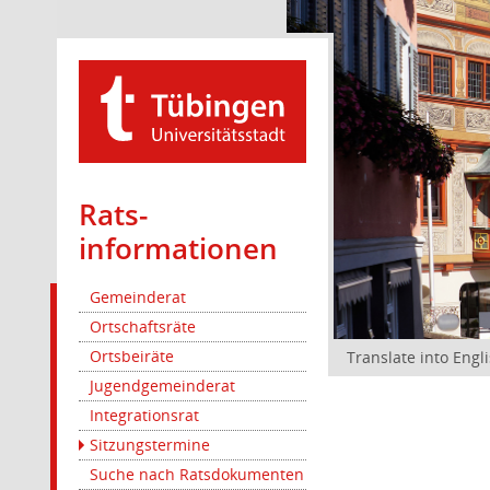
Rats­
informationen
Gemeinderat
Ortschaftsräte
Ortsbeiräte
Translate into Engl
Jugendgemeinderat
Integrationsrat
Sitzungstermine
Suche nach Ratsdokumenten