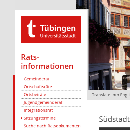
Rats­
informationen
Gemeinderat
Ortschaftsräte
Ortsbeiräte
Translate into Engl
Jugendgemeinderat
Integrationsrat
Südstadt
Sitzungstermine
Suche nach Ratsdokumenten