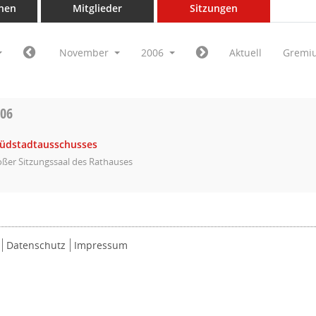
nen
Mitglieder
Sitzungen
November
2006
Aktuell
Gremi
006
Südstadtausschusses
ßer Sitzungssaal des Rathauses
Datenschutz
Impressum