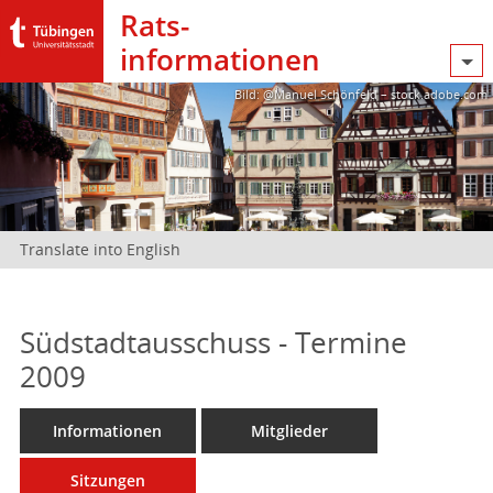
Rats­
informationen
Bild: @Manuel Schönfeld – stock.adobe.com
Translate into English
Südstadtausschuss - Termine
2009
Informationen
Mitglieder
Sitzungen