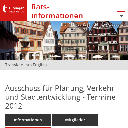
Rats­
informationen
Bild: @Manuel Schönfeld – stock.adobe.com
Translate into English
Ausschuss für Planung, Verkehr
und Stadtentwicklung - Termine
2012
Informationen
Mitglieder