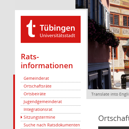
Rats­
informationen
Gemeinderat
Ortschaftsräte
Ortsbeiräte
Translate into Engl
Jugendgemeinderat
Integrationsrat
Ortschaf
Sitzungstermine
Suche nach Ratsdokumenten