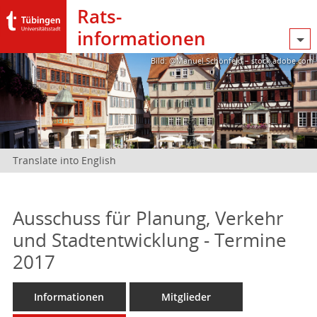
Rats­
informationen
Bild: @Manuel Schönfeld – stock.adobe.com
Translate into English
Ausschuss für Planung, Verkehr
und Stadtentwicklung - Termine
2017
Informationen
Mitglieder